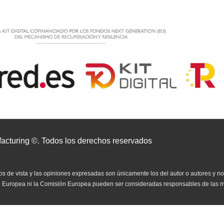
acturing ©. Todos los derechos reservados
 de vista y las opiniones expresadas son únicamente los del autor o autores y no
n Europea ni la Comisión Europea pueden ser consideradas responsables de las 