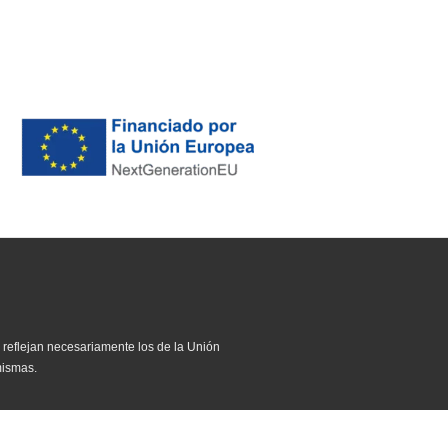
 reflejan necesariamente los de la Unión
mismas.