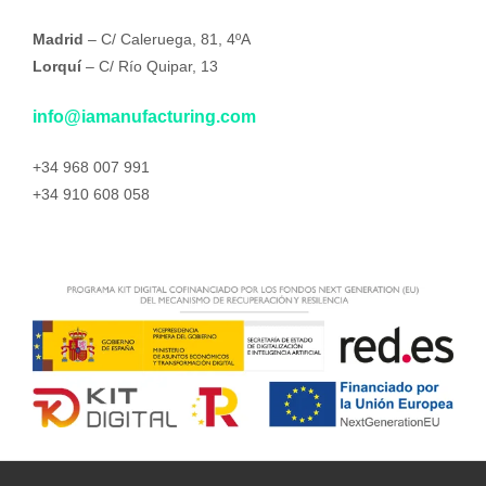
Madrid
– C/ Caleruega, 81, 4ºA
Lorquí
– C/ Río Quipar, 13
info@iamanufacturing.com
+34 968 007 991
+34 910 608 058