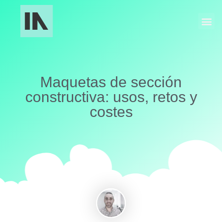
Fabricación Industrial
Maquetas y Museografía
Maquetas de sección
constructiva: usos, retos y
costes