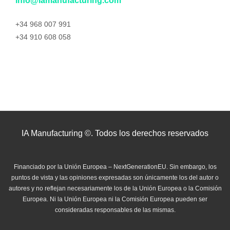
info@iamanufacturing.com
+34 968 007 991
+34 910 608 058
IA Manufacturing ©. Todos los derechos reservados
Financiado por la Unión Europea – NextGenerationEU. Sin embargo, los
puntos de vista y las opiniones expresadas son únicamente los del autor o
autores y no reflejan necesariamente los de la Unión Europea o la Comisión
Europea. Ni la Unión Europea ni la Comisión Europea pueden ser
consideradas responsables de las mismas.